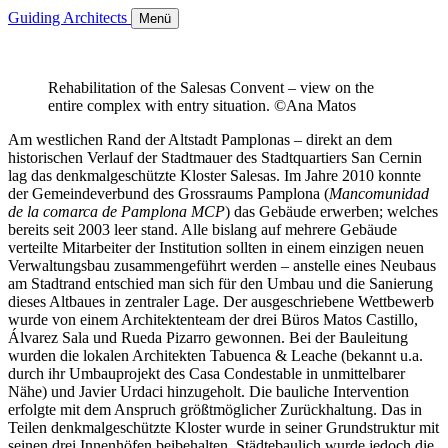
Guiding Architects
Menü
Rehabilitation of the Salesas Convent – view on the
entire complex with entry situation. ©Ana Matos
Am westlichen Rand der Altstadt Pamplonas – direkt an dem
historischen Verlauf der Stadtmauer des Stadtquartiers San Cernin
lag das denkmalgeschützte Kloster Salesas. Im Jahre 2010 konnte
der Gemeindeverbund des Grossraums Pamplona (
Mancomunidad
de la comarca de Pamplona MCP
) das Gebäude erwerben; welches
bereits seit 2003 leer stand. Alle bislang auf mehrere Gebäude
verteilte Mitarbeiter der Institution sollten in einem einzigen neuen
Verwaltungsbau zusammengeführt werden – anstelle eines Neubaus
am Stadtrand entschied man sich für den Umbau und die Sanierung
dieses Altbaues in zentraler Lage. Der ausgeschriebene Wettbewerb
wurde von einem Architektenteam der drei Büros Matos Castillo,
Álvarez Sala und Rueda Pizarro gewonnen. Bei der Bauleitung
wurden die lokalen Architekten Tabuenca & Leache (bekannt u.a.
durch ihr Umbauprojekt des Casa Condestable in unmittelbarer
Nähe) und Javier Urdaci hinzugeholt. Die bauliche Intervention
erfolgte mit dem Anspruch größtmöglicher Zurückhaltung. Das in
Teilen denkmalgeschützte Kloster wurde in seiner Grundstruktur mit
seinen drei Innenhöfen beibehalten. Städtebaulich wurde jedoch die