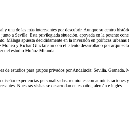
l y una de las más interesantes por descubrir. Aunque su centro históri
unto a Sevilla. Esta privilegiada situación, apoyada en la potente cone
nto. Málaga apuesta decididamente en la inversión en políticas urbanas 
oneo y Richar Glückmann con el talento desarrollado por arquitectos 
iler del estudio Muñoz Miranda.
viajes de estudios para grupos privados por Andalucía: Sevilla, Granad
iseñar experiencias personalizadas: reuniones con administraciones y pr
antes. Nuestras visitas se desarrollan en español, alemán e inglés.