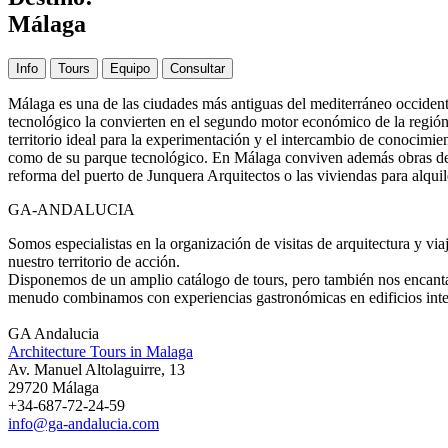
Málaga
Info
Tours
Equipo
Consultar
Málaga es una de las ciudades más antiguas del mediterráneo occidenta
tecnológico la convierten en el segundo motor económico de la región j
territorio ideal para la experimentación y el intercambio de conocimie
como de su parque tecnológico. En Málaga conviven además obras de M
reforma del puerto de Junquera Arquitectos o las viviendas para alqu
GA-ANDALUCIA
Somos especialistas en la organización de visitas de arquitectura y 
nuestro territorio de acción.
Disponemos de un amplio catálogo de tours, pero también nos encanta d
menudo combinamos con experiencias gastronómicas en edificios interes
GA Andalucia
Architecture Tours in Malaga
Av. Manuel Altolaguirre, 13
29720 Málaga
+34-687-72-24-59
info@ga-andalucia.com