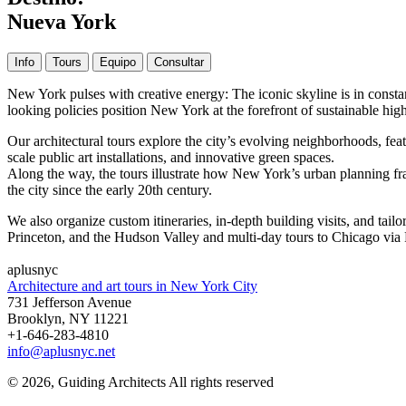
Nueva York
Info
Tours
Equipo
Consultar
New York pulses with creative energy: The iconic skyline is in constan
looking policies position New York at the forefront of sustainable hig
Our architectural tours explore the city’s evolving neighborhoods, feat
scale public art installations, and innovative green spaces.
Along the way, the tours illustrate how New York’s urban planning f
the city since the early 20th century.
We also organize custom itineraries, in-depth building visits, and ta
Princeton, and the Hudson Valley and multi-day tours to Chicago via 
aplusnyc
Architecture and art tours in New York City
731 Jefferson Avenue
Brooklyn, NY 11221
+1-646-283-4810
info@aplusnyc.net
© 2026, Guiding Architects All rights reserved