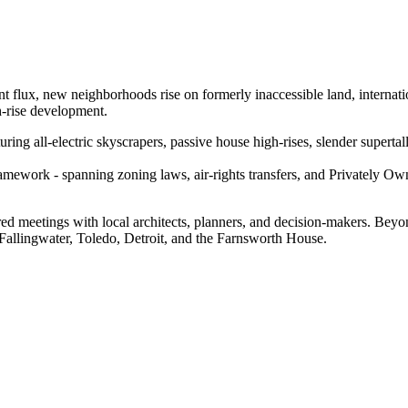
t flux, new neighborhoods rise on formerly inaccessible land, internatio
h-rise development.
uring all-electric skyscrapers, passive house high-rises, slender superta
ramework - spanning zoning laws, air-rights transfers, and Privately 
ilored meetings with local architects, planners, and decision-makers. B
Fallingwater, Toledo, Detroit, and the Farnsworth House.