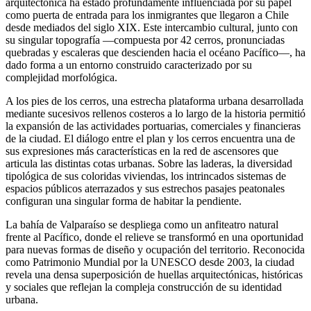
arquitectónica ha estado profundamente influenciada por su papel
como puerta de entrada para los inmigrantes que llegaron a Chile
desde mediados del siglo XIX. Este intercambio cultural, junto con
su singular topografía —compuesta por 42 cerros, pronunciadas
quebradas y escaleras que descienden hacia el océano Pacífico—, ha
dado forma a un entorno construido caracterizado por su
complejidad morfológica.
A los pies de los cerros, una estrecha plataforma urbana desarrollada
mediante sucesivos rellenos costeros a lo largo de la historia permitió
la expansión de las actividades portuarias, comerciales y financieras
de la ciudad. El diálogo entre el plan y los cerros encuentra una de
sus expresiones más características en la red de ascensores que
articula las distintas cotas urbanas. Sobre las laderas, la diversidad
tipológica de sus coloridas viviendas, los intrincados sistemas de
espacios públicos aterrazados y sus estrechos pasajes peatonales
configuran una singular forma de habitar la pendiente.
La bahía de Valparaíso se despliega como un anfiteatro natural
frente al Pacífico, donde el relieve se transformó en una oportunidad
para nuevas formas de diseño y ocupación del territorio. Reconocida
como Patrimonio Mundial por la UNESCO desde 2003, la ciudad
revela una densa superposición de huellas arquitectónicas, históricas
y sociales que reflejan la compleja construcción de su identidad
urbana.