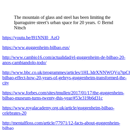
The mountain of glass and steel has been limiting the
Iparraguirre street’s urban space for 20 years. © Bernd
Nitsch
https://youtu.be/l91NNI0_AzQ
https://www.guggenheim-bilbao.eus/
http://www.cambio16.com/actualidad/el-guggenheim-de-bilbao-20-
anos-cambiandolo-todo/
http://www.bbc.co.uk/programmes/articles/1HL3drXNNWQVq7tpC
bilbao-effect-how-20-years-of-gehrys-guggenheim-transformed-the-
city
https://www.forbes.com/sites/tmullen/2017/01/17/the-guggenheim-
bilbao-museum-turns-twenty-this-year/#53e319b6d31c
https://www.royalacademy.org.uk/article/guggenheim-bilbao-
celebrates-20
http://mentalfloss.com/article/77971/12-facts-about-guggenheim-
bilbao