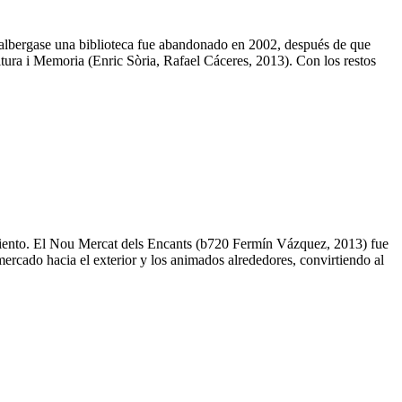
o albergase una biblioteca fue abandonado en 2002, después de que
ltura i Memoria (Enric Sòria, Rafael Cáceres, 2013). Con los restos
miento. El Nou Mercat dels Encants (b720 Fermín Vázquez, 2013) fue
ercado hacia el exterior y los animados alrededores, convirtiendo al