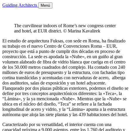
Guiding Architects
Menú
The curvilinear indoors of Rome’s new congress center
and hotel, at EUR district. © Marina Kavalirek
El estudio de arquitectura Fuksas, con sede en Roma, ha finalizado
su trabajo en el nuevo Centro de Convenciones Roma – EUR,
proyecto que está a punto de cumplir dos décadas en proceso de
construcción. La sede es apodada la «Nube», en un guiño al gran
volumen alabeado de fibra de vidrio blanca que cuelga en el centro
de los 50.000 metros cuadrados del complejo. Ha contado con 240
millones de euros de presupuesto y la estructura, con fachadas tipo
cortina translúcidas y acentuadas con nervaduras de acero, alberga
dos auditorios, salas de exposición y un hotel adyacente.
Flanqueado por dos plazas públicas exteriores, podemos el diseño se
define por tres conceptos arquitectónicos diferentes: la «Teca», la
“Lámina», y la ya mencionada «Nube». Mientras que la «Nube» se
ubica en el núcleo del diseño, “Teca” se refiere a la fachada
longitudinal de acero y vidrio, y la “Lámina» apunta a la estructura
autónoma que aloja las siete plantas y las 439 habitaciones del hotel.
Caracterizado por su versatilidad, el interior cuenta con una
capacidad próxima a 9.000 asientos, entre los 1.760 del auditorio y