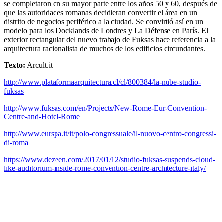
se completaron en su mayor parte entre los años 50 y 60, después de
que las autoridades romanas decidieran convertir el área en un
distrito de negocios periférico a la ciudad. Se convirtió así en un
modelo para los Docklands de Londres y La Défense en París. El
exterior rectangular del nuevo trabajo de Fuksas hace referencia a la
arquitectura racionalista de muchos de los edificios circundantes.
Texto:
Arcult.it
http://www.plataformaarquitectura.cl/cl/800384/la-nube-studio-
fuksas
http://www.fuksas.com/en/Projects/New-Rome-Eur-Convention-
Centre-and-Hotel-Rome
http://www.eurspa.it/it/polo-congressuale/il-nuovo-centro-congressi-
di-roma
https://www.dezeen.com/2017/01/12/studio-fuksas-suspends-cloud-
like-auditorium-inside-rome-convention-centre-architecture-italy/