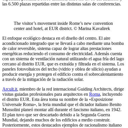
las 6.500 plazas repartidas entre las distintas salas de conferencias.
The visitor’s movement inside Rome’s new convention
center and hotel, at EUR district. © Marina Kavalirek
El enfoque ecológico destaca en el diseño del centro. El aire
acondicionado integrado que se llevará a cabo mediante una bomba
de calor reversible, sistema capaz de lograr altas prestaciones
energéticas reduciendo el consumo de electricidad. Además cuenta
con un sistema de ventilación natural utilizando el agua fría del lago
cercano al distrito EUR, que es extraída y filtrada en el sistema. Los
paneles fotovoltaicos del techo (vidrio y oblea de silicio) ayudan a
producir energía y protegen el edificio contra el sobrecalentamiento
a través de la mitigación de la radiación solar.
Arcult.it
, miembro de la red internacional Guiding Architects, dirige
visitas guiadas profesionales para arquitectos en
Roma
, incluyendo
el distrito EUR. Esta área toma su nombre de la «Esposizione
Universale Roma», la feria mundial que el dictador italiano Benito
Mussolini planeó montar allí durante el fascismo italiano, en 1942.
El plan tuvo que ser descartado debido a la Segunda Guerra
Mundial, dejando muchos de los edificios a medio construir.
Posteriormente, estos destacados ejemplos de racionalismo italiano