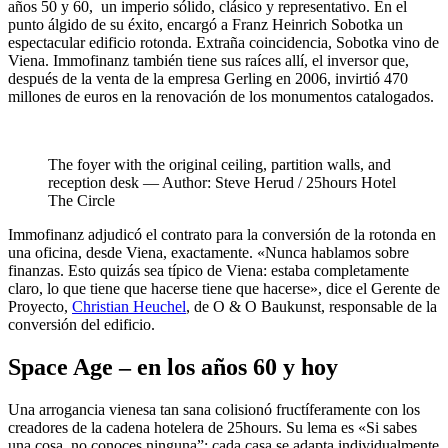
años 50 y 60, un imperio sólido, clásico y representativo. En el
punto álgido de su éxito, encargó a Franz Heinrich Sobotka un
espectacular edificio rotonda. Extraña coincidencia, Sobotka vino de
Viena. Immofinanz también tiene sus raíces allí, el inversor que,
después de la venta de la empresa Gerling en 2006, invirtió 470
millones de euros en la renovación de los monumentos catalogados.
The foyer with the original ceiling, partition walls, and
reception desk — Author: Steve Herud / 25hours Hotel
The Circle
Immofinanz adjudicó el contrato para la conversión de la rotonda en
una oficina, desde Viena, exactamente. «Nunca hablamos sobre
finanzas. Esto quizás sea típico de Viena: estaba completamente
claro, lo que tiene que hacerse tiene que hacerse», dice el Gerente de
Proyecto,
Christian Heuchel
, de O & O Baukunst, responsable de la
conversión del edificio.
Space Age – en los años 60 y hoy
Una arrogancia vienesa tan sana colisionó fructíferamente con los
creadores de la cadena hotelera de 25hours. Su lema es «Si sabes
una cosa, no conoces ninguna”: cada casa se adapta individualmente