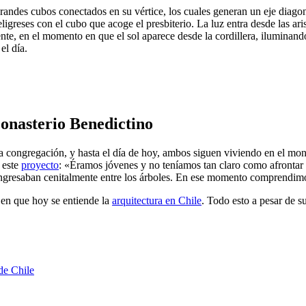
andes cubos conectados en su vértice, los cuales generan un eje diagona
feligreses con el cubo que acoge el presbiterio. La luz entra desde las 
nte, en el momento en que el sol aparece desde la cordillera, iluminand
el día.
Monasterio Benedictino
a congregación, y hasta el día de hoy, ambos siguen viviendo en el mon
 este
proyecto
: «Éramos jóvenes y no teníamos tan claro como afrontar 
 ingresaban cenitalmente entre los árboles. En ese momento comprendim
 en que hoy se entiende la
arquitectura en Chile
. Todo esto a pesar de su
de Chile