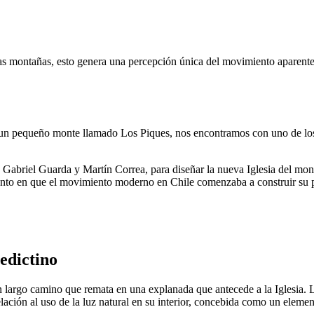
 montañas, esto genera una percepción única del movimiento aparente del
 un pequeño monte llamado Los Piques, nos encontramos con uno de los 
abriel Guarda y Martín Correa, para diseñar la nueva Iglesia del monas
mento en que el movimiento moderno en Chile comenzaba a construir su 
edictino
argo camino que remata en una explanada que antecede a la Iglesia. La o
elación al uso de la luz natural en su interior, concebida como un elemen