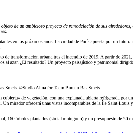
 objeto de un ambicioso proyecto de remodelación de sus alrededores, q
neo.
itantes en los próximos años. La ciudad de París apuesta por un futuro m
.
 de transformación urbana tras el incendio de 2019. A partir de 2021, s
s al azar. ¿El resultado? Un proyecto paisajístico y patrimonial dirigid
Bas Smets. ©Studio Alma for Team Bureau Bas Smets
n cubierta» de vegetación, con una explanada abierta refrigerada por un
 Un mirador ofrecerá unas vistas incomparables de la Île Saint-Louis y 
nal, 160 árboles plantados (sin talar ninguno) y un presupuesto de 50 m