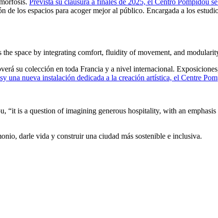
morfosis.
Prevista su clausura a finales de 2025, el Centro Pompidou s
ación de los espacios para acoger mejor al público. Encargada a los est
 the space by integrating comfort, fluidity of movement, and modular
verá su colección en toda Francia y a nivel internacional. Exposicione
 una nueva instalación dedicada a la creación artística, el Centre Pom
u, “it is a question of imagining generous hospitality, with an emph
onio, darle vida y construir una ciudad más sostenible e inclusiva.