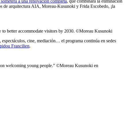
e someterá a una renovación completa
, que combinará la eliminación
udios de arquitectura AIA, Moreau-Kusunoki y Frida Escobedo, ¡la
ity to better accommodate visitors by 2030. ©Moreau Kusunoki
s, espectáculos, cine, mediación… el programa continúa en sedes
pidou Francilien
.
asis on welcoming young people.” ©Moreau Kusunoki en