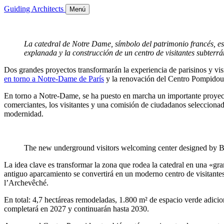
Guiding Architects
Menú
La catedral de Notre Dame, símbolo del patrimonio francés, es
explanada y la construcción de un centro de visitantes subterrá
Dos grandes proyectos transformarán la experiencia de parisinos y vis
en torno a Notre-Dame de París
y la renovación del Centro Pompidou
En torno a Notre-Dame, se ha puesto en marcha un importante proyecto
comerciantes, los visitantes y una comisión de ciudadanos seleccionado
modernidad.
The new underground visitors welcoming center designed by 
La idea clave es transformar la zona que rodea la catedral en una «gra
antiguo aparcamiento se convertirá en un moderno centro de visitantes.
l’Archevêché.
En total: 4,7 hectáreas remodeladas, 1.800 m² de espacio verde adicio
completará en 2027 y continuarán hasta 2030.