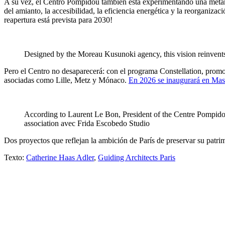
A su vez, el Centro Pompidou también está experimentando una meta
del amianto, la accesibilidad, la eficiencia energética y la reorganiz
reapertura está prevista para 2030!
Designed by the Moreau Kusunoki agency, this vision reinvents
Pero el Centro no desaparecerá: con el programa Constellation, promo
asociadas como Lille, Metz y Mónaco.
En 2026 se inaugurará en Massy
According to Laurent Le Bon, President of the Centre Pompido
association avec Frida Escobedo Studio
Dos proyectos que reflejan la ambición de París de preservar su patrim
Texto:
Catherine Haas Adler
,
Guiding Architects Paris