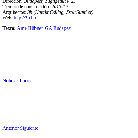
Dirección:
Budapest, Zugligetiút 9-25
Tiempo de construcción:
2015-19
Arquitectos:
3h (KatalinCsillag, ZsoltGunther)
Web:
http://3h.hu
Texto:
Arne Hübner
,
GA Budapest
Noticias
Inicio
Anterior
Siguiente