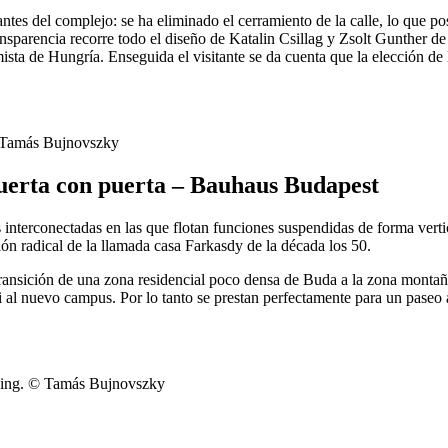
ntes del complejo: se ha eliminado el cerramiento de la calle, lo que posi
sparencia recorre todo el diseño de Katalin Csillag y Zsolt Gunther de 
a de Hungría. Enseguida el visitante se da cuenta que la elección de lo
 Tamás Bujnovszky
erta con puerta – Bauhaus Budapest
s interconectadas en las que flotan funciones suspendidas de forma ver
ón radical de la llamada casa Farkasdy de la década los 50.
ansición de una zona residencial poco densa de Buda a la zona montaño
ti al nuevo campus. Por lo tanto se prestan perfectamente para un pase
ng. © Tamás Bujnovszky