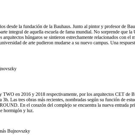
ños desde la fundación de la Bauhaus. Junto al pintor y profesor de 
 parte integral de aquella escuela de fama mundial. No sorprende que
arquitectos húngaros se sintieron estrechamente relacionados con el 
 universidad de arte pudieron mudarse a su nuevo campus. Una respuesta
jnovszky
y TWO en 2016 y 2018 respectivamente, por los arquitectos CET de Bu
Las tres obras más recientes, nombradas según su función de estudio
UND. En el corazón del complejo se encuentra la nueva entrada princ
de hormigón y luz.
más Bujnovszky