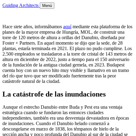
Guiding Architects
Menú
Hace siete años, informábamos
aquí
mediante esta plataforma de los
planes de la mayor empresa de Hungría, MOL, de construir una
torre de 120 metros de altura a orillas del Danubio, diseñada por
Foster + Partners. En aquel momento se dijo que la sede, de 28
plantas, estaría terminada en 2021. El plazo no pudo cumplirse. Los
2.500 empleados se trasladaron a la torre de cristal de 143 metros de
altura en diciembre de 2022, justo a tiempo para el 150 aniversario
de la fundación de la antigua ciudad gemela, en 2023. Budapest
cuenta hoy con un nuevo hito muy visible y llamativo en un tramo
del río que tuvo que ser modificado fuertemente tras la peor
catástrofe natural de la ciudad.
La catástrofe de las inundaciones
Aunque el estrecho Danubio entre Buda y Pest era una ventaja
estratégica cuando se fundaron las entonces ciudades
independientes, también era una desventaja devastadora en épocas
de inundaciones. Cuando el Danubio helado comenzó a
descongelarse en marzo de 1838, los témpanos de hielo de la
sección ancha y poco profunda del Danubio al sur de la ciudad se