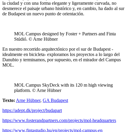
la ciudad y con una forma elegante y ligeramente curvada, no
desmerece el paisaje urbano histórico y, en cambio, ha dado al sur
de Budapest un nuevo punto de orientación.
MOL Campus designed by Foster + Partners and Finta
Stúdió. © Arne Hübner
En nuestro recorrido arquitectónico por el sur de Budapest -
idealmente en bicicleta- exploramos los proyectos a lo largo del
Danubio y terminamos, por supuesto, en el mirador del Campus
MOL.
MOL Campus SkyDeck with its 120 m high viewing
platform. © Arne Hübner
Texto:
Arne Hübner
,
GA Budapest
https://adept.dk/project/budapart
https://www.fosterandpartners.com/projects/mol-headquarters
https://www.fintastudio.hu/en/projects/mol-campus-en