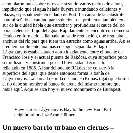
acumularon unos sobre otros alcanzando varios metros de altura,
impidiendo que el agua helada fluyera e inundando callejones y
plazas, especialmente en el lado de Pest. La causa de la catástrofe
natural señaló el camino para solucionar el problema: también en el
sur de la ciudad había que estrechar y profundizar el cauce del río
para acelerar el flujo del agua. Rápidamente se encontró un remedio
técnico en forma de la llamada presa de regulación, que regulaba la
anchura del río para que fuera tan estrecha como aguas arriba. Así se
creó temporalmente una masa de agua separada: El lago
Lágymányos estaba situado aproximadamente entre el puente de
Francisco José y el actual puente de Rákóczi, cuya superficie pudo
ser utilizada y construida por la Universidad Técnica tras su
rellenado en 1885. Al sur del puente Rákóczi se conservó la
superficie del agua, que desde entonces forma la bahía de
Lágymányos. La llamada «orilla desnuda» (Kopaszi-gát) que bordea
el río debe su nombre al banco de arena del mismo nombre que
había aquí. Aquí se alza hoy el nuevo monumento de Budapest.
View across Lágymányos Bay to the new BudaPart
neighbourhood. © Arne Hübner
Un nuevo barrio urbano en ciernes –