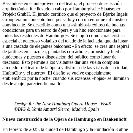
Basándose en el anteproyecto del teatro, el proceso de selección
arquitectónica fue llevado a cabo por Hamburgische Staatsoper
Projekt GmbH. El jurado certificó que el proyecto de Bjarke Ingels
Group era un concepto bien pensado y con un enfoque urbanístico
convincente. Se describió como una «simbiosis exitosa de buenas
condiciones para un teatro de ópera y un hito emocionante para
todos los residentes de Hamburgo». Se elogió como característica
especial el generoso voladizo del tejado de la fachada, que da lugar
a una cascada de elegantes balcones: «En efecto, se crea una espiral
de jardines en la azotea, plantados con árboles, arbustos y hierbas
autóctonas y puestos a disposición del público como lugar de
descanso. Esto permite a los visitantes dar una vuelta completa
alrededor del teatro de la ópera y disfrutar de las vistas de la ciudad,
HafenCity y el puerto». El diseño se vuelve especialmente
emblemático por la noche, cuando sus extensas «hojas» se iluminan
desde abajo, pareciendo una flor.
Design for the New Hamburg Opera House _Visu6
©BIG & Yanis Amasri Sierra, Madrid, Spain
Nueva construcción de la Ópera de Hamburgo en Baakenhöft
En febrero de 2025, la ciudad de Hamburgo y la Fundación Kühne