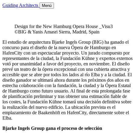
Guiding Architects
Menú
Design for the New Hamburg Opera House _Visu3
©BIG & Yanis Amasri Sierra, Madrid, Spain
El estudio de arquitectura Bjarke Ingels Group (BIG) ha ganado el
concurso para el diseño de la nueva Ópera de Hamburgo en
HafenCity con un espectacular proyecto. Un jurado compuesto por
representantes de la ciudad, la Fundación Kühne y expertos externos
votó por unanimidad a favor del proyecto, en noviembre. El diseño
prevé un teatro de la ópera excepcional con una cubierta atractiva y
accesible que se abre por todos los lados al río Elba y a la ciudad. El
diseño ganador se ultimará ahora durante los próximos dos años en
estrecha colaboración con la fundación, la ciudad y la Ópera Estatal
de Hamburgo como futuro usuario. Al final de esta prolongada fase
de planificación preliminar y tras obtener una estimación fiable de
los costes, la Fundación Kühne tomará una decisión definitiva sobre
la realización del nuevo edificio. La ubicación prevista es el
emplazamiento de Baakenhöft en HafenCity, directamente sobre el
Elba.
Bjarke Ingels Group gana el proceso de selección