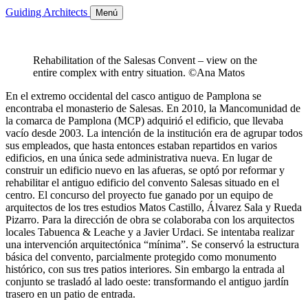
Guiding Architects
Menú
Rehabilitation of the Salesas Convent – view on the
entire complex with entry situation. ©Ana Matos
En el extremo occidental del casco antiguo de Pamplona se
encontraba el monasterio de Salesas. En 2010, la Mancomunidad de
la comarca de Pamplona (MCP) adquirió el edificio, que llevaba
vacío desde 2003. La intención de la institución era de agrupar todos
sus empleados, que hasta entonces estaban repartidos en varios
edificios, en una única sede administrativa nueva. En lugar de
construir un edificio nuevo en las afueras, se optó por reformar y
rehabilitar el antiguo edificio del convento Salesas situado en el
centro. El concurso del proyecto fue ganado por un equipo de
arquitectos de los tres estudios Matos Castillo, Álvarez Sala y Rueda
Pizarro. Para la dirección de obra se colaboraba con los arquitectos
locales Tabuenca & Leache y a Javier Urdaci. Se intentaba realizar
una intervención arquitectónica “mínima”. Se conservó la estructura
básica del convento, parcialmente protegido como monumento
histórico, con sus tres patios interiores. Sin embargo la entrada al
conjunto se trasladó al lado oeste: transformando el antiguo jardín
trasero en un patio de entrada.