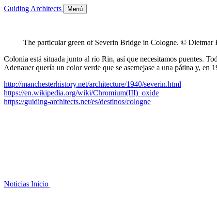
Guiding Architects
Menú
The particular green of Severin Bridge in Cologne. © Dietmar
Colonia está situada junto al río Rin, así que necesitamos puentes. 
Adenauer quería un color verde que se asemejase a una pátina y, en 19
http://manchesterhistory.net/architecture/1940/severin.html
https://en.wikipedia.org/wiki/Chromium(III)_oxide
https://guiding-architects.net/es/destinos/cologne
Noticias
Inicio