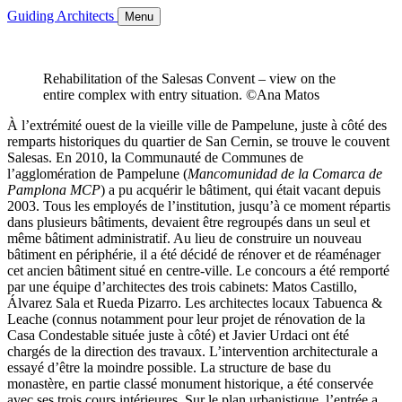
Guiding Architects
Menu
Rehabilitation of the Salesas Convent – view on the
entire complex with entry situation. ©Ana Matos
À l’extrémité ouest de la vieille ville de Pampelune, juste à côté des
remparts historiques du quartier de San Cernin, se trouve le couvent
Salesas. En 2010, la Communauté de Communes de
l’agglomération de Pampelune (
Mancomunidad de la Comarca de
Pamplona MCP
) a pu acquérir le bâtiment, qui était vacant depuis
2003. Tous les employés de l’institution, jusqu’à ce moment répartis
dans plusieurs bâtiments, devaient être regroupés dans un seul et
même bâtiment administratif. Au lieu de construire un nouveau
bâtiment en périphérie, il a été décidé de rénover et de réaménager
cet ancien bâtiment situé en centre-ville. Le concours a été remporté
par une équipe d’architectes des trois cabinets: Matos Castillo,
Álvarez Sala et Rueda Pizarro. Les architectes locaux Tabuenca &
Leache (connus notamment pour leur projet de rénovation de la
Casa Condestable située juste à côté) et Javier Urdaci ont été
chargés de la direction des travaux. L’intervention architecturale a
essayé d’être la moindre possible. La structure de base du
monastère, en partie classé monument historique, a été conservée
avec ses trois cours intérieures. Sur le plan urbanistique, l’entrée a