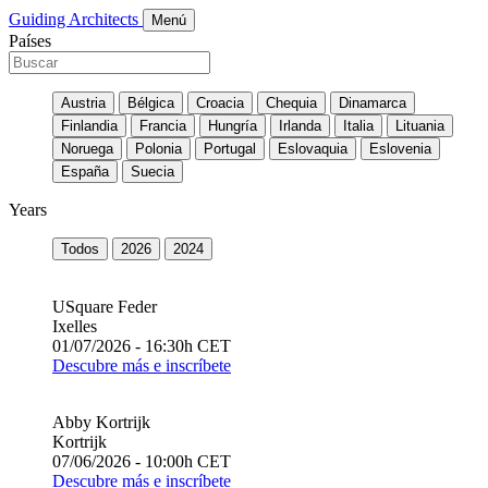
Guiding Architects
Menú
Países
Austria
Bélgica
Croacia
Chequia
Dinamarca
Finlandia
Francia
Hungría
Irlanda
Italia
Lituania
Noruega
Polonia
Portugal
Eslovaquia
Eslovenia
España
Suecia
Years
Todos
2026
2024
USquare Feder
Ixelles
01/07/2026 - 16:30h CET
Descubre más e inscríbete
Abby Kortrijk
Kortrijk
07/06/2026 - 10:00h CET
Descubre más e inscríbete