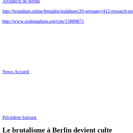
Architects de Berlin
http://brutalism.online/brutalist-buildings/20-germany/412-research-i
http://www.sosbrutalism.org/cms/15889871
News
Accueil
Précédent
Suivant
Le brutalisme à Berlin devient culte