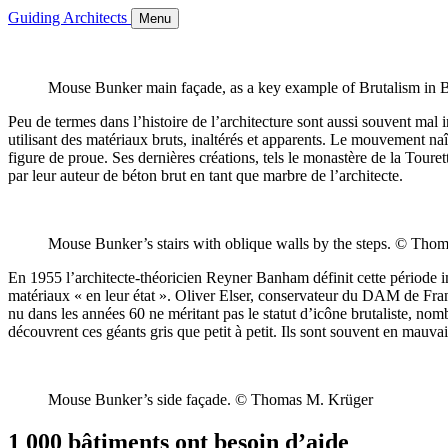
Guiding Architects
Menu
Mouse Bunker main façade, as a key example of Brutalism in
Peu de termes dans l’histoire de l’architecture sont aussi souvent mal i
utilisant des matériaux bruts, inaltérés et apparents. Le mouvement n
figure de proue. Ses dernières créations, tels le monastère de la Toure
par leur auteur de béton brut en tant que marbre de l’architecte.
Mouse Bunker’s stairs with oblique walls by the steps. © Tho
En 1955 l’architecte-théoricien Reyner Banham définit cette période impo
matériaux « en leur état ». Oliver Elser, conservateur du DAM de Fran
nu dans les années 60 ne méritant pas le statut d’icône brutaliste, n
découvrent ces géants gris que petit à petit. Ils sont souvent en mauvai
Mouse Bunker’s side façade. © Thomas M. Krüger
1 000 bâtiments ont besoin d’aide