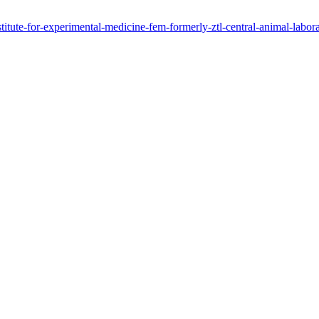
nstitute-for-experimental-medicine-fem-formerly-ztl-central-animal-labo