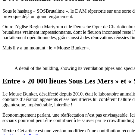
Sous le hashtag « SOSBrutalime », le DAM répertorie sur une sorte de
provoque déjà un grand engouement.
Outre l’église Regina Martyrum et le Deutsche Oper de Charlottenbu
brutalistes vraiment impressionnants, dont le fleuron incontesté reste
parfaitement opérationnelles, grâce aussi à des rénovations réussies fi
Mais il y a un mourant : le « Mouse Bunker ».
A detail of the building, showing its ventilation pipes and spe
Entre « 20 000 lieues Sous Les Mers » et «
Le Mouse Bunker, désaffecté depuis 2010, était le laboratoire animali
conduits d’aération apparents et ses meurtrières lui confèrent l’allur
gigantesque, impénétrable, interdite !
Économiquement parlant, une réaffectation n’est pas envisageable. Ici
sociaux pourront peut-être contribuer à le sauver par le crowdfunding 
Texte :
Cet article est une version modifiée d’une contribution récent