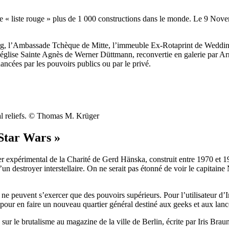
 « liste rouge » plus de 1 000 constructions dans le monde. Le 9 Novem
rg, l’Ambassade Tchèque de Mitte, l’immeuble Ex-Rotaprint de Wedding 
 l’église Sainte Agnès de Werner Düttmann, reconvertie en galerie par Ar
nancées par les pouvoirs publics ou par le privé.
cial reliefs. © Thomas M. Krüger
 Star Wars »
er expérimental de la Charité de Gerd Hänska, construit entre 1970 et 1
e d’un destroyer interstellaire. On ne serait pas étonné de voir le capi
 ne peuvent s’exercer que des pouvoirs supérieurs. Pour l’utilisateur d
pour en faire un nouveau quartier général destiné aux geeks et aux lance
e sur le brutalisme au magazine de la ville de Berlin, écrite par Iris 