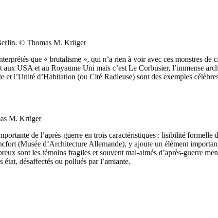
 Berlin. © Thomas M. Krüger
nterprétés que « brutalisme », qui n’a rien à voir avec ces monstres de c
aît aux USA et au Royaume Uni mais c’est Le Corbusier, l’immense archite
tte et l’Unité d’Habitation (ou Cité Radieuse) sont des exemples célèbres
mas M. Krüger
rtante de l’après-guerre en trois caractéristiques : lisibilité formelle du
cfort (Musée d’Architecture Allemande), y ajoute un élément important :
ombreux sont les témoins fragiles et souvent mal-aimés d’après-guerre m
s état, désaffectés ou pollués par l’amiante.