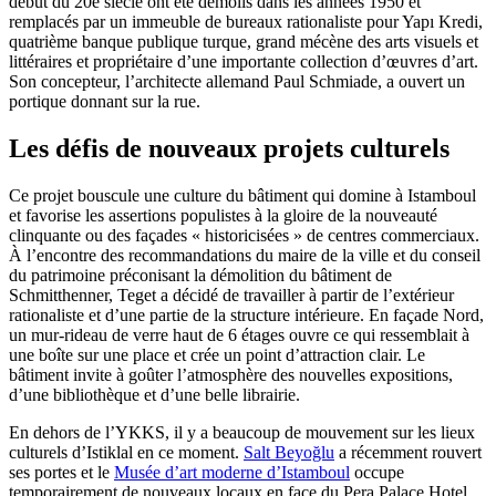
début du 20e siècle ont été démolis dans les années 1950 et
remplacés par un immeuble de bureaux rationaliste pour Yapı Kredi,
quatrième banque publique turque, grand mécène des arts visuels et
littéraires et propriétaire d’une importante collection d’œuvres d’art.
Son concepteur, l’architecte allemand Paul Schmiade, a ouvert un
portique donnant sur la rue.
Les défis de nouveaux projets culturels
Ce projet bouscule une culture du bâtiment qui domine à Istamboul
et favorise les assertions populistes à la gloire de la nouveauté
clinquante ou des façades « historicisées » de centres commerciaux.
À l’encontre des recommandations du maire de la ville et du conseil
du patrimoine préconisant la démolition du bâtiment de
Schmitthenner, Teget a décidé de travailler à partir de l’extérieur
rationaliste et d’une partie de la structure intérieure. En façade Nord,
un mur-rideau de verre haut de 6 étages ouvre ce qui ressemblait à
une boîte sur une place et crée un point d’attraction clair. Le
bâtiment invite à goûter l’atmosphère des nouvelles expositions,
d’une bibliothèque et d’une belle librairie.
En dehors de l’YKKS, il y a beaucoup de mouvement sur les lieux
culturels d’Istiklal en ce moment.
Salt Beyoğlu
a récemment rouvert
ses portes et le
Musée d’art moderne d’Istamboul
occupe
temporairement de nouveaux locaux en face du Pera Palace Hotel,