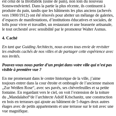
est celui de la Brotfabrik (usine de pain), non loin du nouveau
Sonnwendviertel. Dans la partie la plus récente, ils continuent à
produire du pain, tandis que les bâtiments les plus anciens (achevés
vers 1900/1912) ont été rénovés pour abriter un mélange de galeries,
d’espaces de manifestations, d’institutions éducatives et sociales, de
lofts pour vivre et travailler, un restaurant et une brasserie artisanale,
le tout orchestré avec sensibilité par le promoteur Walter Asmus.
4. Caché
En tant que Guiding Architects, nous avons tous envie de revisiter
les endroits cachés de nos villes et de partager cette expérience avec
nos invités.
Pouvez-vous nous parler d’un projet dans votre ville qui n’est pas
visible à première vue ?
En me promenant dans le centre historique de la ville, j’aime
toujours entrer dans la cour étroite et ombragée de l’ancienne maison
„Zur Weißen Rose“, avec ses pavés, ses chèvrefeuilles et sa petite
fontaine. En regardant vers le ciel, on voit l’extension de la toiture
du „Mandalahof“de l’architecte Adolf Krischanitz, une construction
en bois en terrasses qui ajoute au bâtiment de 5 étages deux autres
étages avec de petits appartements et une terrasse sur le toit avec une
vue magnifique.