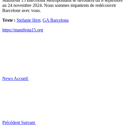
Manifesta 15 Barcelona Metropolitana se déroulera du 8 septembre
au 24 novembre 2024. Nous sommes impatients de redécouvrir
Barcelone avec vous.
Texte :
Stefanie Herr
,
GA Barcelona
https://manifesta15.org
News
Accueil
Précédent
Suivant