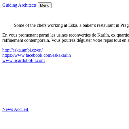
Guiding Architects
Menu
Some of the chefs working at Eska, a baker’s restaurant in Pra
En vous promenant parmi les usines reconverties de Karlín, ex quartier 
raffinement contemporain. Vous pourrez déguster votre repas tout en a
http://eska.ambi.cz/en/
https://www.facebook.com/eskakarlin
www.ricardobofill.com
News
Accueil