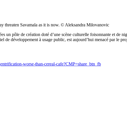
ay threaten Savamala as it is now. © Aleksandra Milovanovic
s un pôle de création doté d’une scène culturelle foisonnante et de nig
iel de développement à usage public, est aujourd’hui menacé par le pro
gentrification-worse-than-cereal-cafe?CMP=share_btn_fb