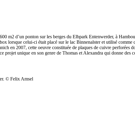
600 m2 d’un ponton sur les berges du Elbpark Entenwerder, à Hambourg. I
box lorsque celui-ci était placé sur le lac Binnenalster et utilisé comm
ch en 2007, cette oeuvre constituée de plaques de cuivre perforées dont 
 ce projet unique en son genre de Thomas et Alexandra qui donne des cou
ver. © Felix Amsel