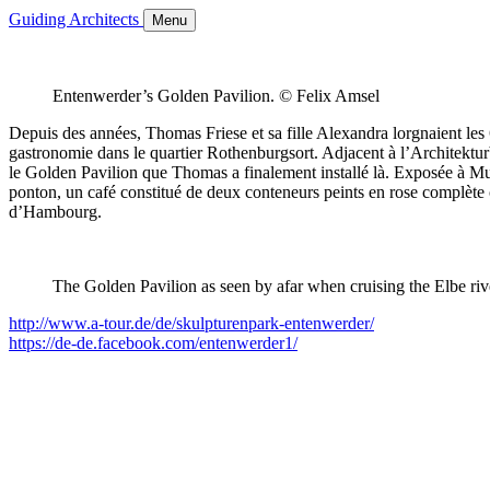
Guiding Architects
Menu
Entenwerder’s Golden Pavilion. © Felix Amsel
Depuis des années, Thomas Friese et sa fille Alexandra lorgnaient les 
gastronomie dans le quartier Rothenburgsort. Adjacent à l’Architektur
le Golden Pavilion que Thomas a finalement installé là. Exposée à Muni
ponton, un café constitué de deux conteneurs peints en rose complète
d’Hambourg.
The Golden Pavilion as seen by afar when cruising the Elbe ri
http://www.a-tour.de/de/skulpturenpark-entenwerder/
https://de-de.facebook.com/entenwerder1/