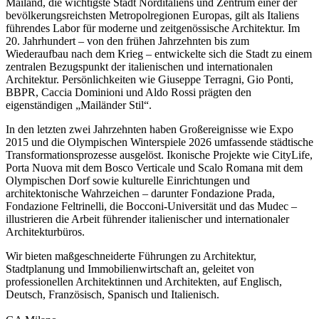
Mailand, die wichtigste Stadt Norditaliens und Zentrum einer der
bevölkerungsreichsten Metropolregionen Europas, gilt als Italiens
führendes Labor für moderne und zeitgenössische Architektur. Im
20. Jahrhundert – von den frühen Jahrzehnten bis zum
Wiederaufbau nach dem Krieg – entwickelte sich die Stadt zu einem
zentralen Bezugspunkt der italienischen und internationalen
Architektur. Persönlichkeiten wie Giuseppe Terragni, Gio Ponti,
BBPR, Caccia Dominioni und Aldo Rossi prägten den
eigenständigen „Mailänder Stil“.
In den letzten zwei Jahrzehnten haben Großereignisse wie Expo
2015 und die Olympischen Winterspiele 2026 umfassende städtische
Transformationsprozesse ausgelöst. Ikonische Projekte wie CityLife,
Porta Nuova mit dem Bosco Verticale und Scalo Romana mit dem
Olympischen Dorf sowie kulturelle Einrichtungen und
architektonische Wahrzeichen – darunter Fondazione Prada,
Fondazione Feltrinelli, die Bocconi-Universität und das Mudec –
illustrieren die Arbeit führender italienischer und internationaler
Architekturbüros.
Wir bieten maßgeschneiderte Führungen zu Architektur,
Stadtplanung und Immobilienwirtschaft an, geleitet von
professionellen Architektinnen und Architekten, auf Englisch,
Deutsch, Französisch, Spanisch und Italienisch.