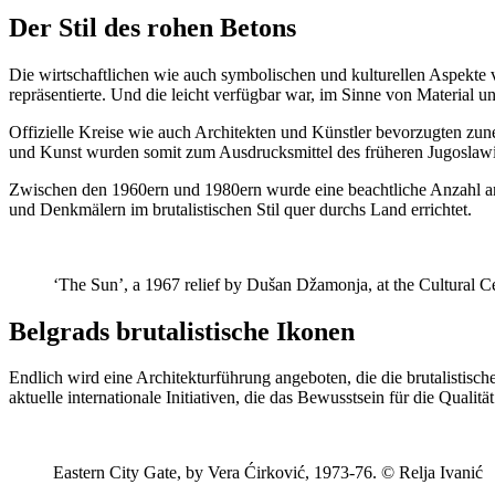
Der Stil des rohen Betons
Die wirtschaftlichen wie auch symbolischen und kulturellen Aspekte v
repräsentierte. Und die leicht verfügbar war, im Sinne von Material u
Offizielle Kreise wie auch Architekten und Künstler bevorzugten zun
und Kunst wurden somit zum Ausdrucksmittel des früheren Jugoslawien
Zwischen den 1960ern und 1980ern wurde eine beachtliche Anzahl a
und Denkmälern im brutalistischen Stil quer durchs Land errichtet.
‘The Sun’, a 1967 relief by Dušan Džamonja, at the Cultural
Belgrads brutalistische Ikonen
Endlich wird eine Architekturführung angeboten, die die brutalistisch
aktuelle internationale Initiativen, die das Bewusstsein für die Qualitä
Eastern City Gate, by Vera Ćirković, 1973-76. © Relja Ivanić