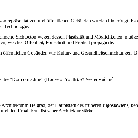
on repräsentativen und öffentlichen Gebäuden wurden hinterfragt. Es w
nd Technologie.
ehmend Sichtbeton wegen dessen Plastizität und Möglichkeiten, mutige 
, welches Offenheit, Fortschritt und Freiheit propagierte.
n öffentlichen Gebäuden wie Kultur- und Gesundheitseinrichtungen, 
 Centre “Dom omladine” (House of Youth). © Vesna Vučinić
e Architektur in Belgrad, der Hauptstadt des früheren Jugoslawiens, be
t und den Erhalt brutalistischer Architektur stärken.