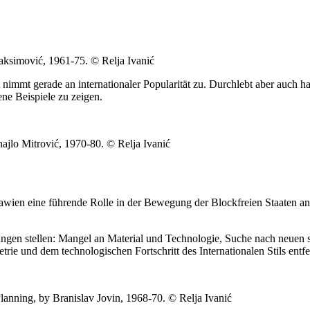
aksimović, 1961-75. © Relja Ivanić
immt gerade an internationaler Popularität zu. Durchlebt aber auch har
ene Beispiele zu zeigen.
ajlo Mitrović, 1970-80. © Relja Ivanić
lawien eine führende Rolle in der Bewegung der Blockfreien Staaten a
ngen stellen: Mangel an Material und Technologie, Suche nach neuen s
rie und dem technologischen Fortschritt des Internationalen Stils entfe
 Planning, by Branislav Jovin, 1968-70. © Relja Ivanić