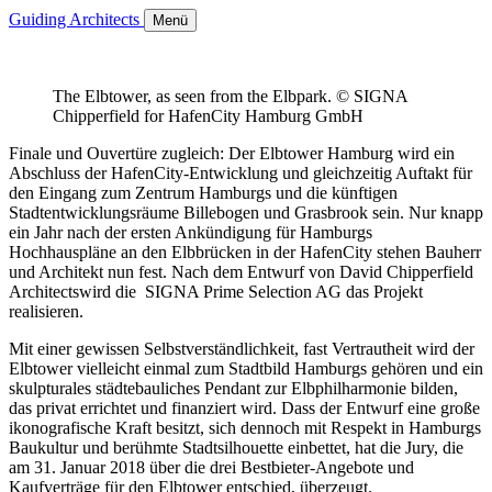
Guiding Architects
Menü
The Elbtower, as seen from the Elbpark. © SIGNA
Chipperfield for HafenCity Hamburg GmbH
Finale und Ouvertüre zugleich: Der Elbtower Hamburg wird ein
Abschluss der HafenCity-Entwicklung und gleichzeitig Auftakt für
den Eingang zum Zentrum Hamburgs und die künftigen
Stadtentwicklungsräume Billebogen und Grasbrook sein. Nur knapp
ein Jahr nach der ersten Ankündigung für Hamburgs
Hochhauspläne an den Elbbrücken in der HafenCity stehen Bauherr
und Architekt nun fest. Nach dem Entwurf von David Chipperfield
Architectswird die SIGNA Prime Selection AG das Projekt
realisieren.
Mit einer gewissen Selbstverständlichkeit, fast Vertrautheit wird der
Elbtower vielleicht einmal zum Stadtbild Hamburgs gehören und ein
skulpturales städtebauliches Pendant zur Elbphilharmonie bilden,
das privat errichtet und finanziert wird. Dass der Entwurf eine große
ikonografische Kraft besitzt, sich dennoch mit Respekt in Hamburgs
Baukultur und berühmte Stadtsilhouette einbettet, hat die Jury, die
am 31. Januar 2018 über die drei Bestbieter-Angebote und
Kaufverträge für den Elbtower entschied, überzeugt.