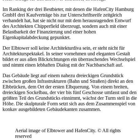
Im Ranking der drei Bestbieter, mit denen die HafenCity Hamburg
GmbH drei Kaufverträge bis zur Unterschriftsreife zeitgleich
verhandelt hat, hat sie nicht nur mit dem herausragenden Entwurf
des Architekten Chipperfield überzeugt, sondern auch mit einer
Belastbarkeit der Finanzierung und einer hohen
Eigenkapitalabdeckung gepunktet.
Der Elbtower soll keine Architekturdiva sein, er steht nicht für
Architekturspektakel. In seiner vornehmen und eleganten Gestalt
bildet er aus allen Blickrichtungen ein überraschendes Wechselspiel
und nimmt einen lebhaften Dialog mit der Nachbarschaft auf.
Das Gebäude liegt auf einem nahezu dreieckigen Grundstück
zwischen großen Infrastrukturen (Bahn und Straßen) direkt an den
Elbbrücken, dem Ort der ersten Elbquerung. Von einem breiten,
dreieckigen Sockelbau, der vier bis fünf Geschosse umfasst und den
größten Teil des Grundstücks einnimmt, wächst der Turm steil in die
Höhe. Die skulpturale Form setzt sich aus dem Zusammenspiel von
konkav ausgebildeten Gebäudekanten zusammen.
Aerial image of Elbtower and HafenCity. © All rights
reserved