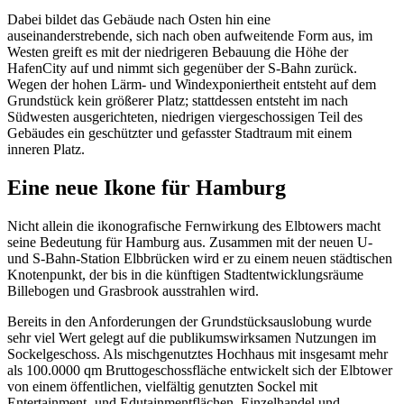
Dabei bildet das Gebäude nach Osten hin eine
auseinanderstrebende, sich nach oben aufweitende Form aus, im
Westen greift es mit der niedrigeren Bebauung die Höhe der
HafenCity auf und nimmt sich gegenüber der S-Bahn zurück.
Wegen der hohen Lärm- und Windexponiertheit entsteht auf dem
Grundstück kein größerer Platz; stattdessen entsteht im nach
Südwesten ausgerichteten, niedrigen viergeschossigen Teil des
Gebäudes ein geschützter und gefasster Stadtraum mit einem
inneren Platz.
Eine neue Ikone für Hamburg
Nicht allein die ikonografische Fernwirkung des Elbtowers macht
seine Bedeutung für Hamburg aus. Zusammen mit der neuen U-
und S-Bahn-Station Elbbrücken wird er zu einem neuen städtischen
Knotenpunkt, der bis in die künftigen Stadtentwicklungsräume
Billebogen und Grasbrook ausstrahlen wird.
Bereits in den Anforderungen der Grundstücksauslobung wurde
sehr viel Wert gelegt auf die publikumswirksamen Nutzungen im
Sockelgeschoss. Als mischgenutztes Hochhaus mit insgesamt mehr
als 100.0000 qm Bruttogeschossfläche entwickelt sich der Elbtower
von einem öffentlichen, vielfältig genutzten Sockel mit
Entertainment- und Edutainmentflächen, Einzelhandel und