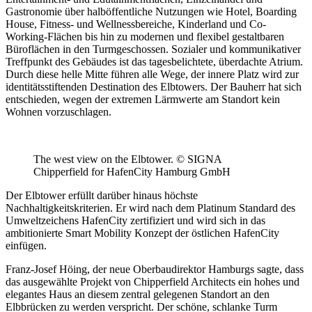
Gastronomie über halböffentliche Nutzungen wie Hotel, Boarding
House, Fitness- und Wellnessbereiche, Kinderland und Co-
Working-Flächen bis hin zu modernen und flexibel gestaltbaren
Büroflächen in den Turmgeschossen. Sozialer und kommunikativer
Treffpunkt des Gebäudes ist das tagesbelichtete, überdachte Atrium.
Durch diese helle Mitte führen alle Wege, der innere Platz wird zur
identitätsstiftenden Destination des Elbtowers. Der Bauherr hat sich
entschieden, wegen der extremen Lärmwerte am Standort kein
Wohnen vorzuschlagen.
The west view on the Elbtower. © SIGNA
Chipperfield for HafenCity Hamburg GmbH
Der Elbtower erfüllt darüber hinaus höchste
Nachhaltigkeitskriterien. Er wird nach dem Platinum Standard des
Umweltzeichens HafenCity zertifiziert und wird sich in das
ambitionierte Smart Mobility Konzept der östlichen HafenCity
einfügen.
Franz-Josef Höing, der neue Oberbaudirektor Hamburgs sagte, dass
das ausgewählte Projekt von Chipperfield Architects ein hohes und
elegantes Haus an diesem zentral gelegenen Standort an den
Elbbrücken zu werden verspricht. Der schöne, schlanke Turm