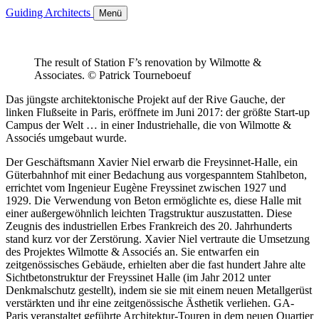
Guiding Architects
Menü
The result of Station F’s renovation by Wilmotte &
Associates. © Patrick Tourneboeuf
Das jüngste architektonische Projekt auf der Rive Gauche, der
linken Flußseite in Paris, eröffnete im Juni 2017: der größte Start-up
Campus der Welt … in einer Industriehalle, die von Wilmotte &
Associés umgebaut wurde.
Der Geschäftsmann Xavier Niel erwarb die Freysinnet-Halle, ein
Güterbahnhof mit einer Bedachung aus vorgespanntem Stahlbeton,
errichtet vom Ingenieur Eugène Freyssinet zwischen 1927 und
1929. Die Verwendung von Beton ermöglichte es, diese Halle mit
einer außergewöhnlich leichten Tragstruktur auszustatten. Diese
Zeugnis des industriellen Erbes Frankreich des 20. Jahrhunderts
stand kurz vor der Zerstörung. Xavier Niel vertraute die Umsetzung
des Projektes Wilmotte & Associés an. Sie entwarfen ein
zeitgenössisches Gebäude, erhielten aber die fast hundert Jahre alte
Sichtbetonstruktur der Freyssinet Halle (im Jahr 2012 unter
Denkmalschutz gestellt), indem sie sie mit einem neuen Metallgerüst
verstärkten und ihr eine zeitgenössische Ästhetik verliehen. GA-
Paris veranstaltet geführte Architektur-Touren in dem neuen Quartier