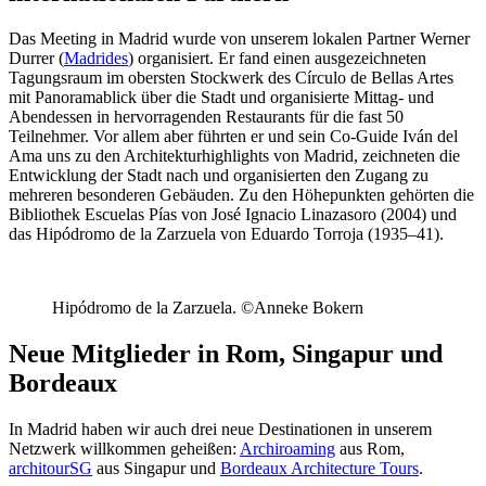
Das Meeting in Madrid wurde von unserem lokalen Partner Werner
Durrer (
Madrides
) organisiert. Er fand einen ausgezeichneten
Tagungsraum im obersten Stockwerk des Círculo de Bellas Artes
mit Panoramablick über die Stadt und organisierte Mittag- und
Abendessen in hervorragenden Restaurants für die fast 50
Teilnehmer. Vor allem aber führten er und sein Co-Guide Iván del
Ama uns zu den Architekturhighlights von Madrid, zeichneten die
Entwicklung der Stadt nach und organisierten den Zugang zu
mehreren besonderen Gebäuden. Zu den Höhepunkten gehörten die
Bibliothek Escuelas Pías von José Ignacio Linazasoro (2004) und
das Hipódromo de la Zarzuela von Eduardo Torroja (1935–41).
Hipódromo de la Zarzuela. ©Anneke Bokern
Neue Mitglieder in Rom, Singapur und
Bordeaux
In Madrid haben wir auch drei neue Destinationen in unserem
Netzwerk willkommen geheißen:
Archiroaming
aus Rom,
architourSG
aus Singapur und
Bordeaux Architecture Tours
.