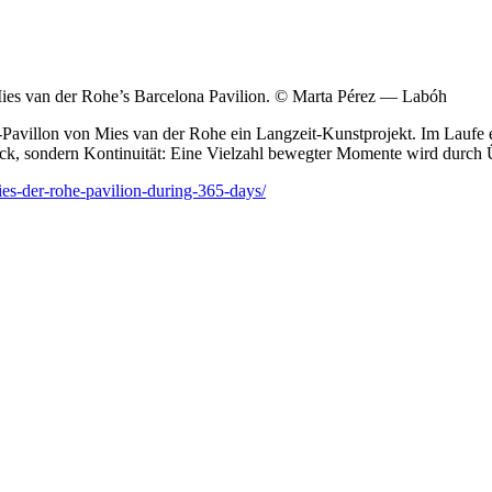
 Mies van der Rohe’s Barcelona Pavilion. © Marta Pérez — Labóh
Pavillon von Mies van der Rohe ein Langzeit-Kunstprojekt. Im Laufe eine
ck, sondern Kontinuität: Eine Vielzahl bewegter Momente wird durch Ü
ies-der-rohe-pavilion-during-365-days/