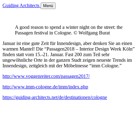
Guiding Architects
Menü
A good reason to spend a winter night on the street: the
Passagen festival in Cologne. © Wolfgang Burat
Januar ist eine gute Zeit für Innendesign, aber denken Sie an einen
warmen Mantel! Die “Passagen2018 – Interior Design Week Köln”
finden statt vom 15.-21. Januar. Fast 200 zum Teil sehr
ungewöhnliche Orte in der ganzen Stadt zeigen neueste Trends im
Innendesign, zeitgleich mit der Möbelmesse “imm Cologne.”
http://www.voggenreiter.com/passagen2017/
http://www.imm-cologne.de/imm/index.php
https://guiding-architects.net/de/destinationen/cologne