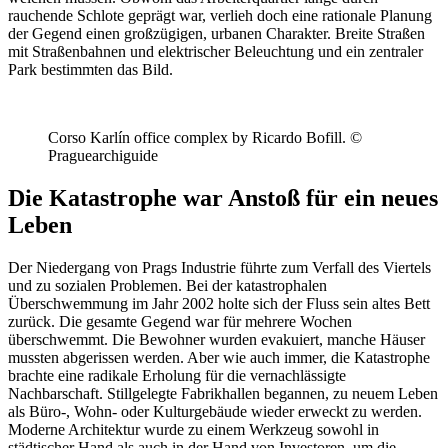
rauchende Schlote geprägt war, verlieh doch eine rationale Planung
der Gegend einen großzügigen, urbanen Charakter. Breite Straßen
mit Straßenbahnen und elektrischer Beleuchtung und ein zentraler
Park bestimmten das Bild.
Corso Karlín office complex by Ricardo Bofill. ©
Praguearchiguide
Die Katastrophe war Anstoß für ein neues
Leben
Der Niedergang von Prags Industrie führte zum Verfall des Viertels
und zu sozialen Problemen. Bei der katastrophalen
Überschwemmung im Jahr 2002 holte sich der Fluss sein altes Bett
zurück. Die gesamte Gegend war für mehrere Wochen
überschwemmt. Die Bewohner wurden evakuiert, manche Häuser
mussten abgerissen werden. Aber wie auch immer, die Katastrophe
brachte eine radikale Erholung für die vernachlässigte
Nachbarschaft. Stillgelegte Fabrikhallen begannen, zu neuem Leben
als Büro-, Wohn- oder Kulturgebäude wieder erweckt zu werden.
Moderne Architektur wurde zu einem Werkzeug sowohl in
städtischer Hand als auch in der Hand von Investoren, um die