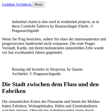
Guiding Architects
Menü
Industrial charm is also used in residential projects, as in
these Cornlofts Šaldova by Baumschlager Eberle. ©
Praguearchiguide
Wenn Sie Prag besuchen, sollten Sie eines der interessantesten und
progressivsten Stadtviertel nicht verpassen. Die erste Prager
Vorstadt, Karlín, mit ihrem bedeutenden industriellen Erbe wurde
vor fast zweihundert Jahren gegründet.
Reusing old factories in Strojovna, by Quarta
Architekti. © Praguearchiguide
Die Stadt zwischen dem Fluss und den
Fabriken
Die romantischen Ecken der Flussarme und Inseln der Moldau
hatten Fabriken, Wohngebäuden, Häfen und Eisenbahnlinien
weichen müssen. Obwohl das Arbeiterquartier lange durch