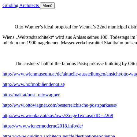
Guiding Architects
Menü
Otto Wagner’s ideal proposal for Vienna’s 22nd municipal dist
Wiens „Weltstadtarchitekt“ wird aus Anlass seines 100. Todestags im
mit dem um 1900 nagelneuen Massenverkehrsmittel Stadtbahn präsen
The cashiers’ hall of the famous Postsparkasse building by Ott
http://www.wienmuseum.at/de/aktuelle-ausstellungen/ansicht/otto-wa
http://www.hofmobiliendepot.at
/
http://mak.at/post_ottowagner
http://www.ottowagner.com/oesterreichische-postsparkasse/
http://www.wienkav.at/kav/ows//ZeigeText.asp?ID=2268
https://www.wienermoderne2018.info/de/
https://www.guiding-architects.net/de/destinationen/vienna