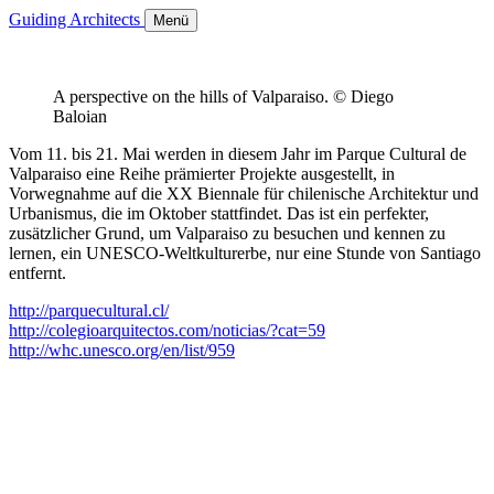
Guiding Architects
Menü
A perspective on the hills of Valparaiso. © Diego
Baloian
Vom 11. bis 21. Mai werden in diesem Jahr im Parque Cultural de
Valparaiso eine Reihe prämierter Projekte ausgestellt, in
Vorwegnahme auf die XX Biennale für chilenische Architektur und
Urbanismus, die im Oktober stattfindet. Das ist ein perfekter,
zusätzlicher Grund, um Valparaiso zu besuchen und kennen zu
lernen, ein UNESCO-Weltkulturerbe, nur eine Stunde von Santiago
entfernt.
http://parquecultural.cl/
http://colegioarquitectos.com/noticias/?cat=59
http://whc.unesco.org/en/list/959