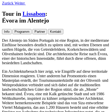
Zurück
Weiter
Tour in
Lissabon
:
Évora im Alentejo
Info
Programm
Partner
Kontakt
Der Alentejo im Süden Portugals ist eine Region, in der mediterrane
Einflüsse besonders deutlich zu spüren sind, mit weiten Ebenen und
sanften Hügeln, die von Getreidefeldern, Korkeichenwäldern und
Olivenhainen bedeckt sind. Die architektonische Reise nach Évora,
einer der historischen Innenstädte, führt durch diese offenen, dünn
besiedelten Landschaften.
Ein Architekturbesuch hier zeigt, wie Eingriffe auf diese territoriale
Dimension reagieren. Unter anderem hat Promontorio einen
Masterplan erstellt, der Tourismusunterkünfte mit der Olivenöl- und
Weinproduktion verbindet und sich dabei auf die traditionellen
landwirtschaftlichen Güter der Region stützt, die als „Monte”
bekannt sind. Évora, eine mit Kalk getünchte Stadt und seit 1986
Weltkulturerbe, inspiriert zu kühner zeitgenössischer Architektur.
Weitere bemerkenswerte Beispiele sind das von Siza entworfene
Viertel Malagueira, das aus 1.200 Häusern besteht und eine erhöhte
Struktur zur Aufnahme der technischen Infrastruktur nutzt, die an