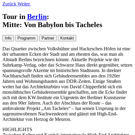
Zurück
Weiter
Tour in
Berlin
:
Mitte: Von Babylon bis Tacheles
Info
Programm
Partner
Kontakt
Das Quartier zwischen Volksbühne und Hackeschen Höfen ist eine
der urbansten Ecken der Stadt und am ehesten das, was man als
Altstadt Berlins bezeichnen könnte. Aktuelle Projekte wie der
Suhrkamp-Verlag, oder das Schwarze Haus direkt gegenüber, setzen
spannungsvolle Akzente im historischen Stadtraum. In direkter
Nachbarschaft finden sich Gebäudeensembles aus den 1920er
Jahren und Wohnungsbauten aus DDR-Zeiten. Einige Straßen
weiter hat das Architekturbüro von David Chipperfield sich ein
monolithisches Gebäudeensemble geschaffen, um die Ecke findet
sich mit dem KW-Institute ein Urgestein der Berliner Kunstszene
aus den 90er Jahren. Auch der Abschluss der Route – das
ambivalente Projekt „Am Tacheles“ – hat seinen Ursprung in der
sagenumwobenen Nachwendezeit und glänzt mit High-End-
Architektur von Herzog de Meuron.
HIGHLIGHTS
Zwischen Kultur und Kapital: internationale High-End Architektur