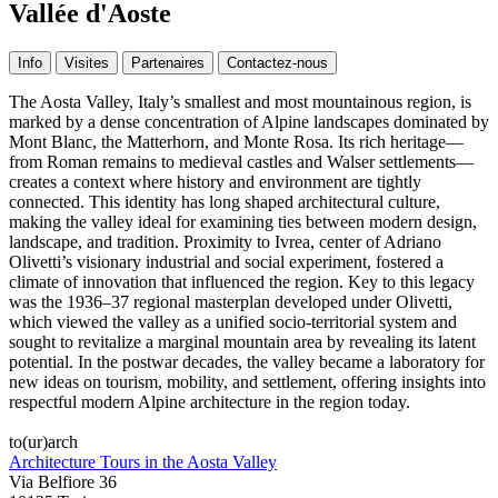
Vallée d'Aoste
Info
Visites
Partenaires
Contactez-nous
The Aosta Valley, Italy’s smallest and most mountainous region, is
marked by a dense concentration of Alpine landscapes dominated by
Mont Blanc, the Matterhorn, and Monte Rosa. Its rich heritage—
from Roman remains to medieval castles and Walser settlements—
creates a context where history and environment are tightly
connected. This identity has long shaped architectural culture,
making the valley ideal for examining ties between modern design,
landscape, and tradition. Proximity to Ivrea, center of Adriano
Olivetti’s visionary industrial and social experiment, fostered a
climate of innovation that influenced the region. Key to this legacy
was the 1936–37 regional masterplan developed under Olivetti,
which viewed the valley as a unified socio-territorial system and
sought to revitalize a marginal mountain area by revealing its latent
potential. In the postwar decades, the valley became a laboratory for
new ideas on tourism, mobility, and settlement, offering insights into
respectful modern Alpine architecture in the region today.
to(ur)arch
Architecture Tours in the Aosta Valley
Via Belfiore 36