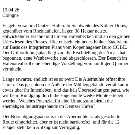
19.04.26
Cologne
Es geht voran im Deutzer Hafen. In Sichtweite des Kölner Doms,
gegenüber vom Rheinauhafen, liegen 38 Hektar neu zu
entwickelnder Fläche rund um ein Hafenbecken und an den grünen
Uferwiesen des Flusses. Hier entsteht ein neues Kölner Stadtviertel
auf Basis des Integrierten Plans vom Kopenhagener Büro COBE.
Der Grünordnungsplan liegt vor, die Erschließung des Areals hat
begonnen, erste Wettbewerbe sind abgeschlossen. Der Besuch im
Hafenareal soll eine lebendige Vorstellung vom künftigen Quartier
vermitteln.
Lange erwartet, endlich ist es so weit: Die Auermühle öffnet ihre
Türen. Das geschlossene Äußere der Mühlengebäude verrät kaum
etwas über ihr Innenleben, und das hält Überraschungen parat, wie
wir beim Rundgang durch die sogenannte weiße Mühle erleben
werden. Welches Potenzial für eine Umnutzung bieten die
ehemaligen Industriegebäude im Deutzer Hafen?
Der Besichtigungsparcours in der Auermühle ist als gesicherte
Route eingerichtet, aber er ist nicht barrierefrei, und für die 12
Etagen steht kein Aufzug zur Verfügung.