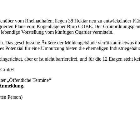
genüber vom Rheinauhafen, liegen 38 Hektar neu zu entwickelnder Fl
Integrierten Plans vom Kopenhagener Büro COBE. Der Grünordnungsplan l
lebendige Vorstellung vom künftigen Quartier vermitteln.
üren. Das geschlossene Äußere der Mühlengebäude verrät kaum etwas üb
s Potenzial für eine Umnutzung bieten die ehemaligen Industriegebäu
ngerichtet, aber er ist nicht barrierefrei, und für die 12 Etagen steht 
dt GmbH
ter „Öffentliche Termine“
 Anmeldung.
gten Person)