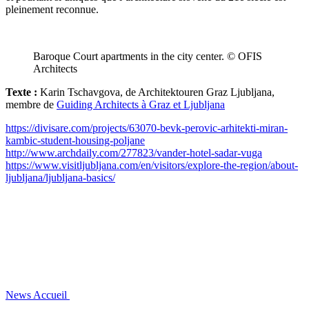
pleinement reconnue.
Baroque Court apartments in the city center. © OFIS
Architects
Texte :
Karin Tschavgova, de Architektouren Graz Ljubljana,
membre de
Guiding Architects à Graz et Ljubljana
https://divisare.com/projects/63070-bevk-perovic-arhitekti-miran-
kambic-student-housing-poljane
http://www.archdaily.com/277823/vander-hotel-sadar-vuga
https://www.visitljubljana.com/en/visitors/explore-the-region/about-
ljubljana/ljubljana-basics/
News
Accueil