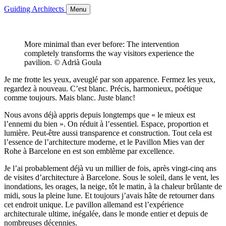
Guiding Architects
Menu
More minimal than ever before: The intervention
completely transforms the way visitors experience the
pavilion. © Adrià Goula
Je me frotte les yeux, aveuglé par son apparence. Fermez les yeux,
regardez à nouveau. C’est blanc. Précis, harmonieux, poétique
comme toujours. Mais blanc. Juste blanc!
Nous avons déjà appris depuis longtemps que « le mieux est
l’ennemi du bien ». On réduit à l’essentiel. Espace, proportion et
lumière. Peut-être aussi transparence et construction. Tout cela est
l’essence de l’architecture moderne, et le Pavillon Mies van der
Rohe à Barcelone en est son emblème par excellence.
Je l’ai probablement déjà vu un millier de fois, après vingt-cinq ans
de visites d’architecture à Barcelone. Sous le soleil, dans le vent, les
inondations, les orages, la neige, tôt le matin, à la chaleur brûlante de
midi, sous la pleine lune. Et toujours j’avais hâte de retourner dans
cet endroit unique. Le pavillon allemand est l’expérience
architecturale ultime, inégalée, dans le monde entier et depuis de
nombreuses décennies.