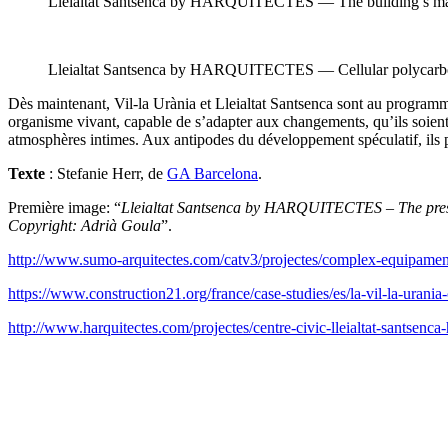
Lleialtat Santsenca by HARQUITECTES — The building’s main c
Lleialtat Santsenca by HARQUITECTES — Cellular polycarbonate
Dès maintenant, Vil-la Urània et Lleialtat Santsenca sont au programm
organisme vivant, capable de s’adapter aux changements, qu’ils soient
atmosphères intimes. Aux antipodes du développement spéculatif, ils 
Texte
: Stefanie Herr, de
GA Barcelona
.
Première image: “
Lleialtat Santsenca by HARQUITECTES – The preserv
Copyright: Adrià Goula
”.
http://www.sumo-arquitectes.com/catv3/projectes/complex-equipament
https://www.construction21.org/france/case-studies/es/la-vil-la-uran
http://www.harquitectes.com/projectes/centre-civic-lleialtat-santsenca-