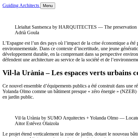
Guiding Architects
Menu
Lleialtat Santsenca by HARQUITECTES — The preservation and u
Adrià Goula
L’Espagne est l’un des pays où l’impact de la crise économique a été pa
environnementale. Dans ce contexte d’incertitude, une jeune génération
développement durable, en la comprenant dans sa perspective environn
défendent une architecture au service de la société et de l’environnem
Vil-la Urània – Les espaces verts urbains 
Ce nouvel ensemble d’équipements publics a été construit dans une ré
Yolanda Olmo comme un bâtiment presque « zéro énergie » (NZEB) et ach
en jardin public.
Vil·la Urània by SUMO Arquitectes + Yolanda Olmo — Located b
Aitor Estévez Olaizola
Le projet étend verticalement la zone de jardin, dotant le nouveau bâ