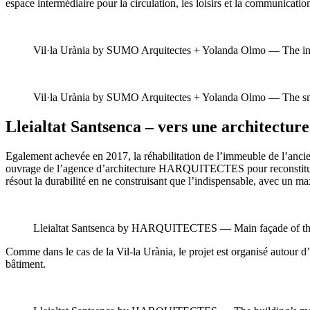
espace intermédiaire pour la circulation, les loisirs et la communicatio
Vil·la Urània by SUMO Arquitectes + Yolanda Olmo — The inter
Vil·la Urània by SUMO Arquitectes + Yolanda Olmo — The small
Lleialtat Santsenca – vers une architecture
Egalement achevée en 2017, la réhabilitation de l’immeuble de l’ancien
ouvrage de l’agence d’architecture HARQUITECTES pour reconstituer un 
résout la durabilité en ne construisant que l’indispensable, avec un m
Lleialtat Santsenca by HARQUITECTES — Main façade of the r
Comme dans le cas de la Vil-la Urània, le projet est organisé autour d’un
bâtiment.