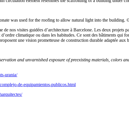
irculation element resembles the scaffolding of a building under co
 was used for the roofing to allow natural light into the building. 
e de nos visites guidées d’architecture à Barcelone. Les deux projets 
 d’ordre climatique ou dans les habitudes. Ce sont des bâtiments qui fon
proposent une vision prometteuse de construction durable adaptée aux 
ation and unvarnished exposure of preexisting materials, colors and 
s-urania/
ia-complejo-de-equipamientos-publicos.html
harquitectes/