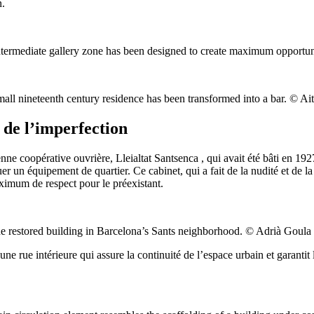
n.
mediate gallery zone has been designed to create maximum opportunitie
 nineteenth century residence has been transformed into a bar. © Ait
 de l’imperfection
ne coopérative ouvrière, Lleialtat Santsenca , qui avait été bâti en 192
équipement de quartier. Ce cabinet, qui a fait de la nudité et de la s
aximum de respect pour le préexistant.
estored building in Barcelona’s Sants neighborhood. © Adrià Goula
e rue intérieure qui assure la continuité de l’espace urbain et garantit l’