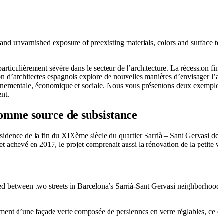
nvarnished exposure of preexisting materials, colors and surface te
rticulièrement sévère dans le secteur de l’architecture. La récession fin
 d’architectes espagnols explore de nouvelles manières d’envisager l’ar
ementale, économique et sociale. Nous vous présentons deux exemples de
ent.
comme source de subsistance
sidence de la fin du XIXème siècle du quartier Sarrià – Sant Gervasi 
evé en 2017, le projet comprenait aussi la rénovation de la petite vill
etween two streets in Barcelona’s Sarrià-Sant Gervasi neighborhood,
timent d’une façade verte composée de persiennes en verre réglables, ce