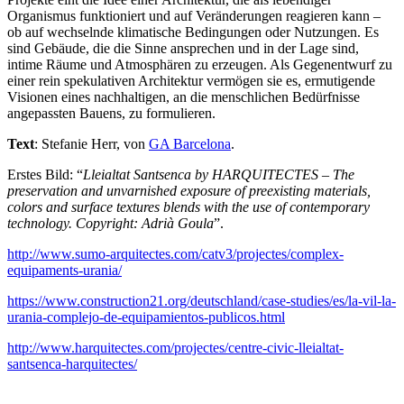
Organismus funktioniert und auf Veränderungen reagieren kann –
ob auf wechselnde klimatische Bedingungen oder Nutzungen. Es
sind Gebäude, die die Sinne ansprechen und in der Lage sind,
intime Räume und Atmosphären zu erzeugen. Als Gegenentwurf zu
einer rein spekulativen Architektur vermögen sie es, ermutigende
Visionen eines nachhaltigen, an die menschlichen Bedürfnisse
angepassten Bauens, zu formulieren.
Text
: Stefanie Herr, von
GA Barcelona
.
Erstes Bild: “
Lleialtat Santsenca by HARQUITECTES – The
preservation and unvarnished exposure of preexisting materials,
colors and surface textures blends with the use of contemporary
technology. Copyright: Adrià Goula
”.
http://www.sumo-arquitectes.com/catv3/projectes/complex-
equipaments-urania/
https://www.construction21.org/deutschland/case-studies/es/la-vil-la-
urania-complejo-de-equipamientos-publicos.html
http://www.harquitectes.com/projectes/centre-civic-lleialtat-
santsenca-harquitectes/