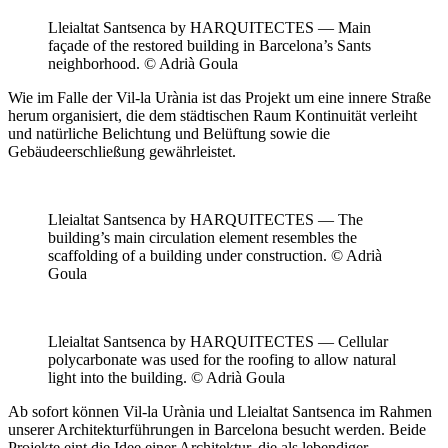
Lleialtat Santsenca by HARQUITECTES — Main
façade of the restored building in Barcelona’s Sants
neighborhood. © Adrià Goula
Wie im Falle der Vil-la Urània ist das Projekt um eine innere Straße
herum organisiert, die dem städtischen Raum Kontinuität verleiht
und natürliche Belichtung und Belüftung sowie die
Gebäudeerschließung gewährleistet.
Lleialtat Santsenca by HARQUITECTES — The
building’s main circulation element resembles the
scaffolding of a building under construction. © Adrià
Goula
Lleialtat Santsenca by HARQUITECTES — Cellular
polycarbonate was used for the roofing to allow natural
light into the building. © Adrià Goula
Ab sofort können Vil-la Urània und Lleialtat Santsenca im Rahmen
unserer Architekturführungen in Barcelona besucht werden. Beide
Projekte eint die Idee einer Architektur, die als lebendiger