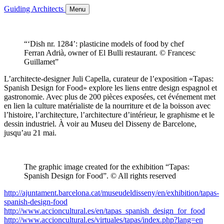
Guiding Architects
Menu
“‘Dish nr. 1284’: plasticine models of food by chef
Ferran Adrià, owner of El Bulli restaurant. © Francesc
Guillamet”
L’architecte-designer Juli Capella, curateur de l’exposition «Tapas:
Spanish Design for Food» explore les liens entre design espagnol et
gastronomie. Avec plus de 200 pièces exposées, cet événement met
en lien la culture matérialiste de la nourriture et de la boisson avec
l’histoire, l’architecture, l’architecture d’intérieur, le graphisme et le
dessin industriel. À voir au Museu del Disseny de Barcelone,
jusqu’au 21 mai.
The graphic image created for the exhibition “Tapas:
Spanish Design for Food”. © All rights reserved
http://ajuntament.barcelona.cat/museudeldisseny/en/exhibition/tapas-
spanish-design-food
http://www.accioncultural.es/en/tapas_spanish_design_for_food
http://www.accioncultural.es/virtuales/tapas/index.php?lang=en