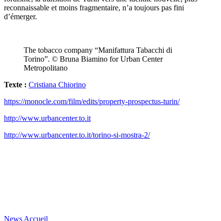
reconnaissable et moins fragmentaire, n’a toujours pas fini
d’émerger.
The tobacco company “Manifattura Tabacchi di
Torino”. © Bruna Biamino for Urban Center
Metropolitano
Texte :
Cristiana Chiorino
https://monocle.com/film/edits/property-prospectus-turin/
http://www.urbancenter.to.it
http://www.urbancenter.to.it/torino-si-mostra-2/
News
Accueil