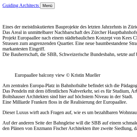
Guiding Architects
Menü
Eines der meistdiskutierten Bauprojekte des letzten Jahrzehnts in Züric
Das Areal in unmittelbarer Nachbarschaft des Zürcher Hauptbahnhofs
Projekt Europaallee nach einem städtebaulichen Konzept von Kees 
Strassen zum angrenzenden Quartier. Eine neue baumbestandene Stra
markantesten Eingriff.
Die Bauherrschaft, die SBB, Schweizerische Bundesbahn, setzte au
Europaallee balcony view © Kristin Mueller
Am zentralen Europa-Platz in Bahnhofnähe befindet sich die Pädago
Das Pendeln mit dem öffentlichen Nahverkehr, sei es für Studium, A
Boltshauser Architekten sind hier auf höchstem Niveau in der Stadt.
Eine Milliarde Franken floss in die Realisierung der Europaallee.
Dieser Luxus wirft auch Fragen auf, wie es um bezahlbaren Wohnraum 
Auf der anderen Seite der Bahngleise will die SBB auf einem schmal
den Plänen von Enzmann Fischer Architekten ihre zweite Siedlung, 