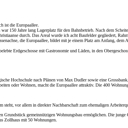
h ist die Europaallee.
 war 150 Jahre lang Lagerplatz für den Bahnbetrieb. Nach dem Scheite
Christiaanse durch. Das Areal wurde ich acht Baufelder gegliedert, 
ssenachse, die Europaallee, bildet mit je einem Platz am Anfang, d
f belebte Erdgeschosse mit Gastronomie und Läden, in den Obergescho
gische Hochschule nach Plänen von Max Dudler sowie eine Grossbank, 
rbeiten oder Wohnen, macht die Europaallee attraktiv. Die 400 Wohnun
steht, vor allem in direkter Nachbarschaft zum ehemaligen Arbeiterqua
en Grundstück gemeinnützigen Wohnungsbau ermöglichen. Die junge Geno
das Zollhaus mit 50 Wohnungen.