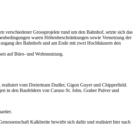
rn verschiedener Grossprojekte rund um den Bahnhof, setzte sich das
Rahmenbedingungen waren Höhenbeschränkungen sowie Vernetzung der
em Ausgang des Bahnhofs und am Ende mit zwei Hochhäusern den
ssen auf Büro- und Wohnnutzung.
realisiert vom Dreierteam Dudler, Gigon Guyer und Chipperfield.
gen in den Baufeldern von Caruso St. John, Graber Pulver und
rtier.
ssenschaft Kalkbreite bewirbt sich dafür und realisiert hier nach