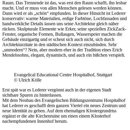
Raum. Das Trennende ist das, was erst den Raum schafft, ihn lesbar
macht. Und er muss von allen Menschen gelesen werden können.
Dann wird er als „schön“ empfunden. In dieser Hinsicht ist Lederer
konservativ: warme Materialien, erdige Farbtöne, Lochfassaden und
handwerkliche Details lassen uns seine Architektur gleich näher
rücken. Skulpturale Elemente wie Erker, seine speziellen ZickZack-
Fenster, organische Formen, Bullaugen, Wasserspeier machen die
Gebäude einzigartig und er scheut sich auch nicht, sich durch
Architekturzitate in den städtischen Kontext einzubinden. Sehr
„unmodern“? Nein, aber modern eher in der Tradition eines Erich
Mendelssohns, elegant, dynamisch, und auch ein bißchen verspielt.
Evangelical Educational Centre Hospitalhof, Stuttgart
© Ulrich Kölle
Erst spät war es Lederer vergönnt auch in der eigenen Stadt
sichtbare Spuren zu hinterlassen.
Mit dem Neubau des Evangelischen Bildungszentrums Hospitalhof
hat Lederer es geschafft dem ganzen Viertel ein neues Zentrum und
neue Identität zu geben. Auf dem ehemaligen Klostergrundriss
ergänzt er die alte Kirchenruine um einen einem Klosterhof
nachempfundenen Innenhof herum.