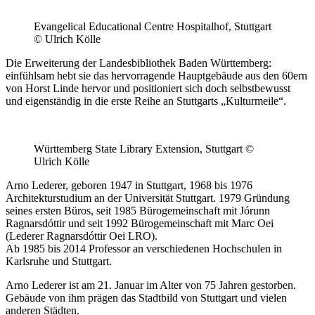
Evangelical Educational Centre Hospitalhof, Stuttgart
© Ulrich Kölle
Die Erweiterung der Landesbibliothek Baden Württemberg:
einfühlsam hebt sie das hervorragende Hauptgebäude aus den 60ern
von Horst Linde hervor und positioniert sich doch selbstbewusst
und eigenständig in die erste Reihe an Stuttgarts „Kulturmeile“.
Württemberg State Library Extension, Stuttgart ©
Ulrich Kölle
Arno Lederer, geboren 1947 in Stuttgart, 1968 bis 1976
Architekturstudium an der Universität Stuttgart. 1979 Gründung
seines ersten Büros, seit 1985 Bürogemeinschaft mit Jórunn
Ragnarsdóttir und seit 1992 Bürogemeinschaft mit Marc Oei
(Lederer Ragnarsdóttir Oei LRO).
Ab 1985 bis 2014 Professor an verschiedenen Hochschulen in
Karlsruhe und Stuttgart.
Arno Lederer ist am 21. Januar im Alter von 75 Jahren gestorben.
Gebäude von ihm prägen das Stadtbild von Stuttgart und vielen
anderen Städten.