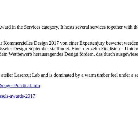
rd in the Services category. It hosts several services together with t
 Kommerzielles Design 2017 von einer Expertenjury bewertet werden. F
 Brüsseler Design September stattfindet. Einer der zehn Finalisten – Unte
t dem Wettbewerb herausragendes Design fördern, das durch ausgewies
ng atelier Lasercut Lab and is dominated by a warm timber feel under a
&page=Practical-info
ssels-awards-2017