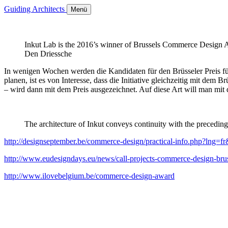
Guiding Architects
Menü
Inkut Lab is the 2016’s winner of Brussels Commerce Design Awa
Den Driessche
In wenigen Wochen werden die Kandidaten für den Brüsseler Preis für
planen, ist es von Interesse, dass die Initiative gleichzeitig mit dem
– wird dann mit dem Preis ausgezeichnet. Auf diese Art will man mi
The architecture of Inkut conveys continuity with the precedi
http://designseptember.be/commerce-design/practical-info.php?lng=fr
http://www.eudesigndays.eu/news/call-projects-commerce-design-bru
http://www.ilovebelgium.be/commerce-design-award