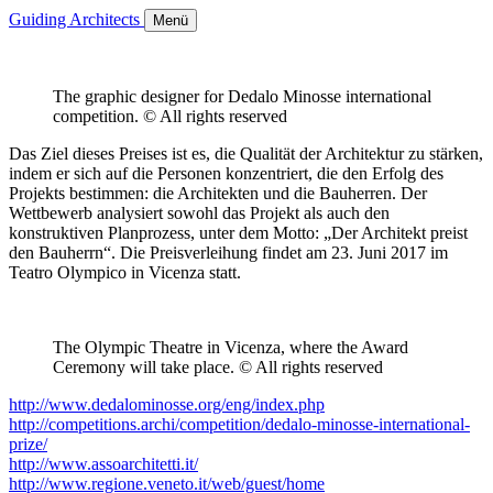
Guiding Architects
Menü
The graphic designer for Dedalo Minosse international
competition. © All rights reserved
Das Ziel dieses Preises ist es, die Qualität der Architektur zu stärken,
indem er sich auf die Personen konzentriert, die den Erfolg des
Projekts bestimmen: die Architekten und die Bauherren. Der
Wettbewerb analysiert sowohl das Projekt als auch den
konstruktiven Planprozess, unter dem Motto: „Der Architekt preist
den Bauherrn“. Die Preisverleihung findet am 23. Juni 2017 im
Teatro Olympico in Vicenza statt.
The Olympic Theatre in Vicenza, where the Award
Ceremony will take place. © All rights reserved
http://www.dedalominosse.org/eng/index.php
http://competitions.archi/competition/dedalo-minosse-international-
prize/
http://www.assoarchitetti.it/
http://www.regione.veneto.it/web/guest/home