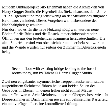
Mit dem Umbauprojekt Silo Erlenmatt haben die Architekten von
Harry Gugger Studio die Eigenheit des Stelzenbaus aus dem Jahre
1912 ausgenutzt und möglichst wenig an der Struktur des filigranen
Betonbaus verändert. Dieses Vorgehen war insbesondere der
Nachhaltigkeit geschuldet.
Nur dort, wo es für die neue Nutzung nötig war, wurden neue
Böden für die Büros und die Hostelzimmer einbetoniert oder
Öffnungen aus den bestehenden Kammern herausgeschnitten. Die
alten Silotrichter sind von oben sichtbar und leer belassen worden
und die Wände wurden nur seitens der Zimmer mit Akustikziegeln
belegt.
Second floor with existing bridge leading to the hostel
rooms today, run by Talent © Harry Gugger Studio
Zwei neu eingebaute, asymmetrische Treppenhauskerne in sauber
ausgeführtem Sichtbeton führen heute auf beiden Seiten des
Gebäudes in Ebenen, in denen früher nicht einmal Mäuse
anzutreffen waren. Acht Mehrbettzimmer im Obergeschoss wie acht
Doppelzimmer im Dach nehmen jeweils ein bahnseitiges Rasterfeld
ein und verfügen über eine kontrollierte Lüftung.