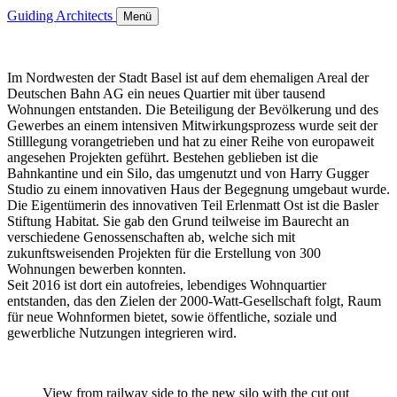
Guiding Architects
Menü
Im Nordwesten der Stadt Basel ist auf dem ehemaligen Areal der
Deutschen Bahn AG ein neues Quartier mit über tausend
Wohnungen entstanden. Die Beteiligung der Bevölkerung und des
Gewerbes an einem intensiven Mitwirkungsprozess wurde seit der
Stilllegung vorangetrieben und hat zu einer Reihe von europaweit
angesehen Projekten geführt. Bestehen geblieben ist die
Bahnkantine und ein Silo, das umgenutzt und von Harry Gugger
Studio zu einem innovativen Haus der Begegnung umgebaut wurde.
Die Eigentümerin des innovativen Teil Erlenmatt Ost ist die Basler
Stiftung Habitat. Sie gab den Grund teilweise im Baurecht an
verschiedene Genossenschaften ab, welche sich mit
zukunftsweisenden Projekten für die Erstellung von 300
Wohnungen bewerben konnten.
Seit 2016 ist dort ein autofreies, lebendiges Wohnquartier
entstanden, das den Zielen der 2000-Watt-Gesellschaft folgt, Raum
für neue Wohnformen bietet, sowie öffentliche, soziale und
gewerbliche Nutzungen integrieren wird.
View from railway side to the new silo with the cut out